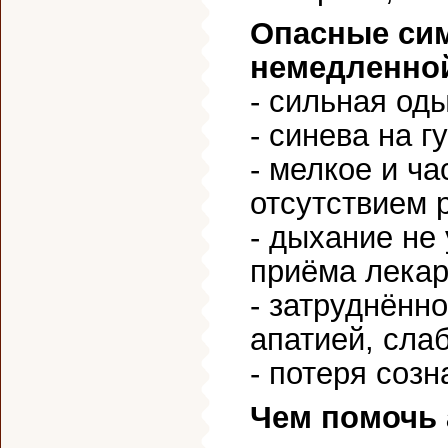
Опасные си
немедленно
- сильная од
- синева на г
- мелкое и ч
отсутствием 
- дыхание не
приёма лекар
- затруднённ
апатией, сла
- потеря созн
Чем помочь 