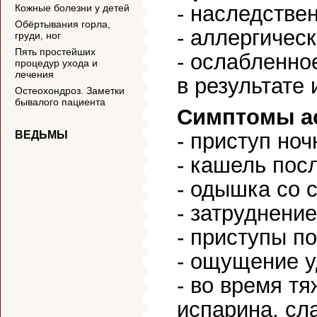
- наследстве
Кожные болезни у детей
Обёртывания горла,
- аллергичес
груди, ног
Пять простейших
- ослабленно
процедур ухода и
лечения
в результате
Остеохондроз. Заметки
бывалого пациента
Симптомы а
ВЕДЬМЫ
- приступ но
- кашель пос
- одышка со
- затруднени
- приступы п
- ощущение 
- во время т
испарина, сл