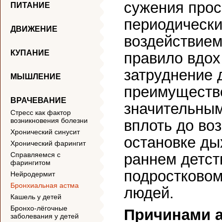
сужения прос
ПИТАНИЕ
периодически
ДВИЖЕНИЕ
воздействием
КУПАНИЕ
правило вдох
затруднение 
МЫШЛЕНИЕ
преимуществе
ВРАЧЕВАНИЕ
значительны
Стресс как фактор
возникновения болезни
вплоть до во
Хронический синусит
остановке ды
Хронический фарингит
Справляемся с
раннем детств
фарингитом
подростковом
Нейродермит
Бронхиальная астма
людей.
Кашель у детей
Бронхо-лёгочные
Причинами 
заболевания у детей