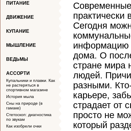
ПИТАНИЕ
Современные
практически 
ДВИЖЕНИЕ
Сегодня можн
КУПАНИЕ
коммунальные
информацию и
МЫШЛЕНИЕ
дома. О посл
ВЕДЬМЫ
стране мира 
людей. Причи
АССОРТИ
Купальники и плавки. Как
разными. Кто
не растеряться в
спортивном магазине
карьере, забы
История мыла
страдает от с
Сны на природе (в
гамаке)
просто не мож
Cтетоскоп: диагностика
по звукам
который разд
Как изобрели очки