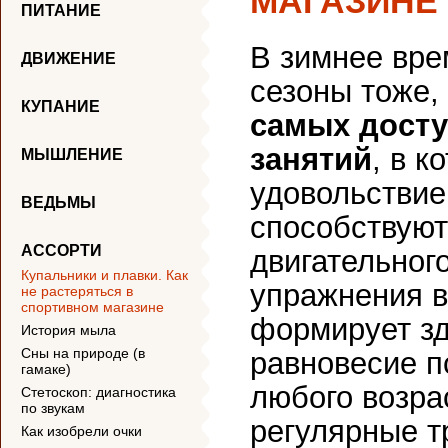
МАГАЗИНЕ
ПИТАНИЕ
В зимнее вре
ДВИЖЕНИЕ
сезоны тоже,
КУПАНИЕ
самых досту
занятий
, в к
МЫШЛЕНИЕ
удовольствие
ВЕДЬМЫ
способствуют
АССОРТИ
двигательног
Купальники и плавки. Как
упражнения в
не растеряться в
спортивном магазине
формирует зд
История мыла
Сны на природе (в
равновесие 
гамаке)
любого возра
Cтетоскоп: диагностика
по звукам
регулярные т
Как изобрели очки