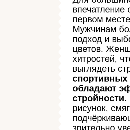
впечатление 
первом месте
Мужчинам бо
подход и выб
цветов. Женщ
хитростей, ч
выглядеть ст
спортивных 
обладают э
стройности.
рисунок, смя
подчёркивающ
зрительно ув