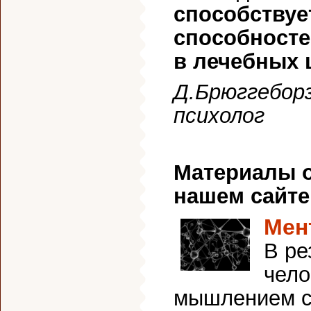
способству
способносте
в лечебных 
Д.Брюггеборз
психолог
Материалы о
нашем сайте
Мен
В ре
чело
мышлением с