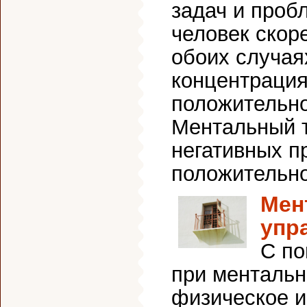
задач и проб
человек скор
обоих случая
концентрация
положительно
Ментальный т
негативных п
положительно
Мен
упр
С п
при ментальн
физическое и