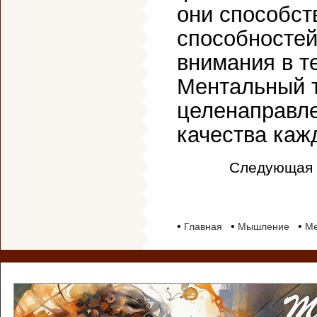
они способст
способносте
внимания в т
Ментальный т
целенаправле
качества каж
Следующая 
•
•
•
Главная
Мышление
Ме