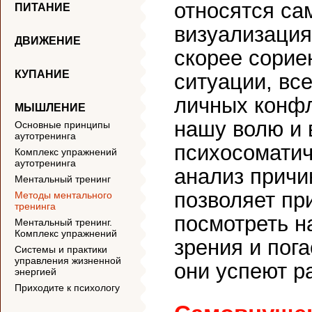
относятся са
ПИТАНИЕ
визуализация
ДВИЖЕНИЕ
скорее сорие
КУПАНИЕ
ситуации, вс
личных конфл
МЫШЛЕНИЕ
нашу волю и
Основные принципы
аутотренинга
психосоматич
Комплекс упражнений
аутотренинга
анализ причи
Ментальный тренинг
позволяет пр
Методы ментального
тренинга
посмотреть н
Ментальный тренинг.
Комплекс упражнений
зрения и пог
Системы и практики
управления жизненной
они успеют р
энергией
Приходите к психологу