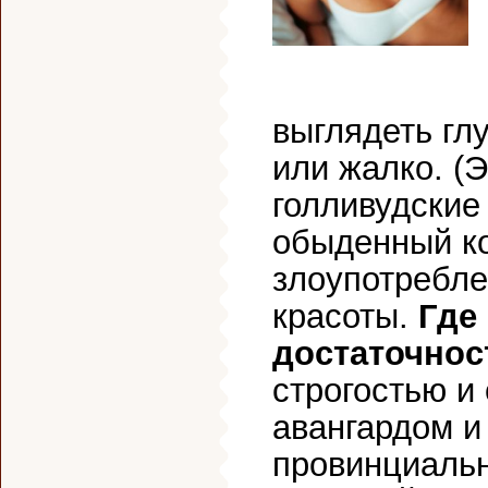
выглядеть гл
или жалко. (
голливудские
обыденный к
злоупотребле
красоты.
Где
достаточнос
строгостью и
авангардом и
провинциальн