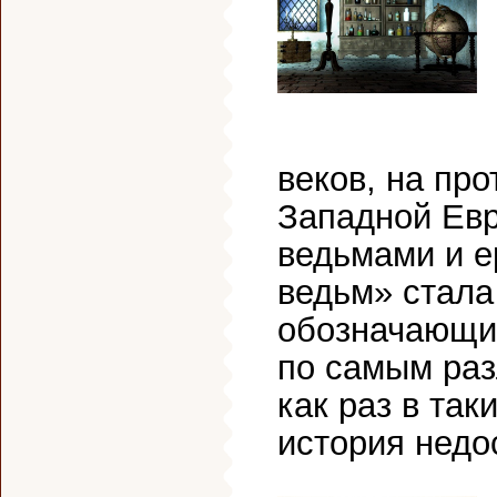
веков, на пр
Западной Ев
ведьмами и е
ведьм» стала
обозначающи
по самым раз
как раз в та
история недос