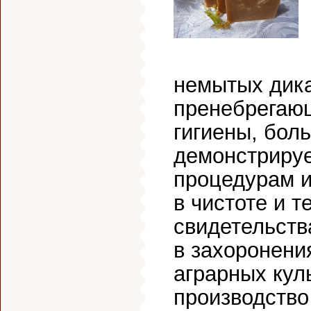
немытых дика
пренебрегаю
гигиены, бол
демонстрируе
процедурам 
в чистоте и 
свидетельств
в захоронени
аграрных кул
производств