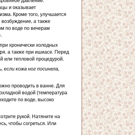
 кровяное давление.
шцы и оказывает
зма. Кроме того, улучшается
 возбуждение, а также
ом по воде по вечерам
.
при хронически холодных
ыря. а также при ишиасе. Перед
ой или тепловой процедурой.
 если кожа ног посинела,
жно проводить в ванне. Для
рохладной водой (температура
оходите по воде, высоко
отрите рукой. Натяните на
сь, чтобы согреться. Или