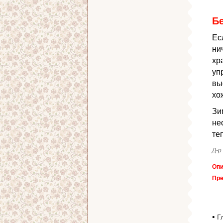
Бе
Ес
ни
хр
уп
вы
хо
Зи
не
те
Д-р
Опи
Пре
•
Г