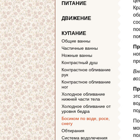
це
ПИТАНИЕ
Кр
об
ДВИЖЕНИЕ
со
по
КУПАНИЕ
по
Общие ванны
Пр
Частичные ванны
но
Ножные ванны
пр
Контрастный душ
Контрастное обливание
Вн
рук
во
Контрастное обливание
ног
Пр
Холодное обливание
эт
нижней части тела
во
Холодное обливание от
по
уровня бедра
Босиком по воде, росе,
По
снегу
мо
Обтирания
по
Система водолечения