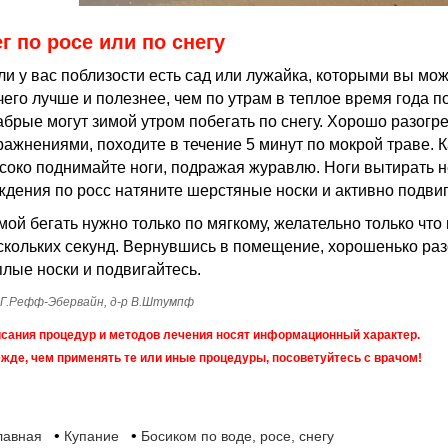
г по росе или по снегу
ли у вас поблизости есть сад или лужайка, которыми вы мож
чего лучше и полезнее, чем по утрам в теплое время года п
абрые могут зимой утром побегать по снегу. Хорошо разогр
ражнениями, походите в течение 5 минут по мокрой траве. К
соко поднимайте ноги, подражая журавлю. Ноги вытирать не
ждения по росс натяните шерстяные носки и активно подвиг
мой бегать нужно только по мягкому, желательно только что
скольких секунд. Вернувшись в помещение, хорошенько раз
плые носки и подвигайтесь.
 Г.Рефф-Эбервайн, д-р В.Штумпф
сания процедур и методов лечения носят информационный характер.
жде, чем применять те или иные процедуры, посоветуйтесь с врачом!
•
•
лавная
Купание
Босиком по воде, росе, снегу