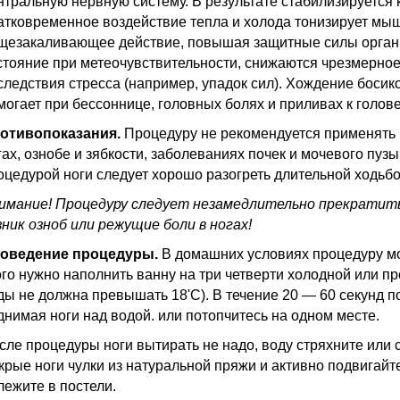
нтральную нервную систему. В результате стабилизируется
атковременное воздействие тепла и холода тонизирует мы
щезакаливающее действие, повышая защитные силы органи
стояние при метеочувствительности, снижаются чрезмерное
следствия стресса (например, упадок сил). Хождение босик
могает при бессоннице, головных болях и приливах к голове
отивопоказания.
Процедуру не рекомендуется применять 
гах, ознобе и зябкости, заболеваниях почек и мочевого пуз
оцедурой ноги следует хорошо разогреть длительной ходьб
имание! Процедуру следует незамедлительно прекратить,
зник озноб или режущие боли в ногах!
оведение процедуры.
В домашних условиях процедуру мо
ого нужно наполнить ванну на три четверти холодной или п
ды не должна превышать 18'С). В течение 20 — 60 секунд п
днимая ноги над водой. или потопчитесь на одном месте.
сле процедуры ноги вытирать не надо, воду стряхните или с
крые ноги чулки из натуральной пряжи и активно подвигайте
лежите в постели.